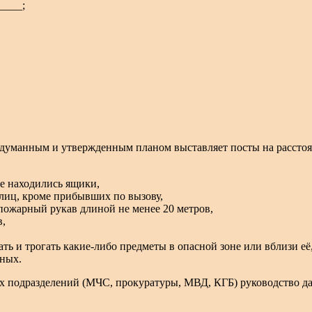
____;
одуманным и утвержденным планом выставляет посты на расстояни
 не находились ящики,
 лиц, кроме прибывших по вызову,
 пожарный рукав длиной не менее 20 метров,
в,
ть и трогать какие-либо предметы в опасной зоне или вблизи её
ьных.
х подразделений (МЧС, прокуратуры, МВД, КГБ) руководство д