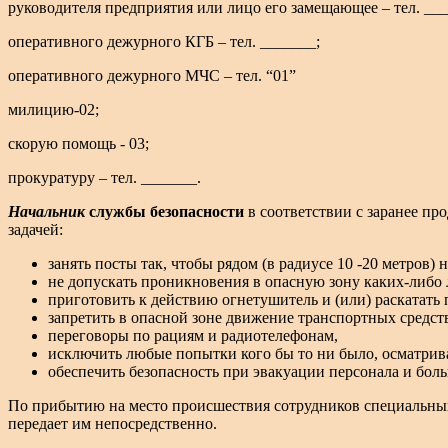
руководителя предприятия или лицо его замещающее – тел. ___
оперативного дежурного КГБ – тел. _______;
оперативного дежурного МЧС – тел. “01”
милицию-02;
скорую помощь - 03;
прокуратуру – тел. _______.
Начальник
службы безопасности
в соответствии с заранее пр
задачей:
занять посты так, чтобы рядом (в радиусе 10 -20 метров)
не допускать проникновения в опасную зону каких-либо
приготовить к действию огнетушитель и (или) раскатать
запретить в опасной зоне движение транспортных средст
переговоры по рациям и радиотелефонам,
исключить любые попытки кого бы то ни было, осматрива
обеспечить безопасность при эвакуации персонала и бол
По прибытию на место происшествия сотрудников специальны
передает им непосредственно.